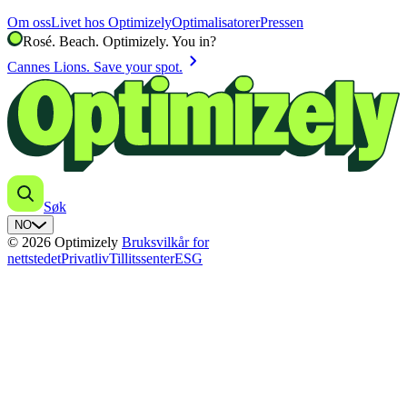
Om oss
Livet hos Optimizely
Optimalisatorer
Pressen
Rosé. Beach. Optimizely. You in?
chevron_right
Cannes Lions. Save your spot.
Søk
NO
© 2026 Optimizely
Bruksvilkår for
nettstedet
Privatliv
Tillitssenter
ESG