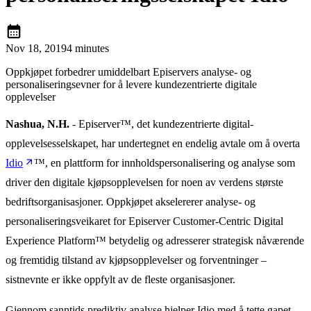
calendar_month
Nov 18, 2019
4 minutes
Oppkjøpet forbedrer umiddelbart Episervers analyse- og
personaliseringsevner for å levere kundezentrierte digitale
opplevelser
Nashua, N.H.
- Episerver™, det kundezentrierte digital-
opplevelsesselskapet, har undertegnet en endelig avtale om å overta
Idio
™, en plattform for innholdspersonalisering og analyse som
driver den digitale kjøpsopplevelsen for noen av verdens største
bedriftsorganisasjoner. Oppkjøpet akselererer analyse- og
personaliseringsveikaret for Episerver Customer-Centric Digital
Experience Platform™ betydelig og adresserer strategisk nåværende
og fremtidig tilstand av kjøpsopplevelser og forventninger –
sistnevnte er ikke oppfylt av de fleste organisasjoner.
Gjennom sanntids prediktiv analyse hjelper Idio med å tette gapet