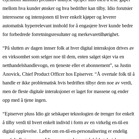
mellom hva kunder ønsker og hva bedrifter kan tilby. Idio forutsier
interessene og intensjonen til hver enkelt kjøper og leverer
automatisk hyperrelevant innhold for å engasjere hver kunde bedre
for forbedrede forretningsresultater og merkevaretilhørighet.
“På slutten av dagen innser folk at hver digital interaksjon drives av
en virksomhet som selger noe til dem, enten salget skjer via en
netthandelshandlevogn, en tjeneste eller et abonnement”, sa Justin
Anovick, Chief Product Officer hos Episerver. “Å overtale folk til å
handle er ikke problematisk hvis bedriften tilbyr dem noe av verdi,
men de fleste digitale interaksjoner er laget for massene og ender
opp med å tjene ingen.
“Episerver pluss Idio gir selskaper teknologien de trenger for enkelt
å tilby verdi til hvert enkelt individ i form av en virkelig en-til-en
digital opplevelse. Løftet om en-til-en-personalisering er endelig