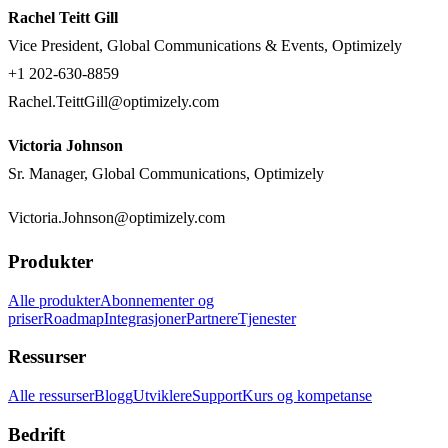
Rachel Teitt Gill
Vice President, Global Communications & Events, Optimizely
+1 202-630-8859
Rachel.TeittGill@optimizely.com
Victoria Johnson
Sr. Manager, Global Communications, Optimizely
Victoria.Johnson@optimizely.com
Produkter
Alle produkter
Abonnementer og
priser
Roadmap
Integrasjoner
Partnere
Tjenester
Ressurser
Alle ressurser
Blogg
Utviklere
Support
Kurs og kompetanse
Bedrift