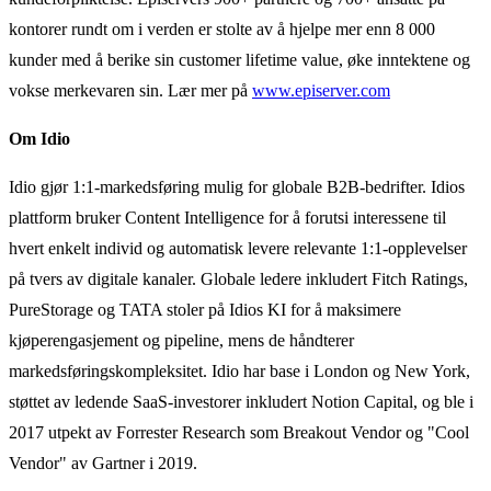
kontorer rundt om i verden er stolte av å hjelpe mer enn 8 000
kunder med å berike sin customer lifetime value, øke inntektene og
vokse merkevaren sin. Lær mer på
www.episerver.com
Om Idio
Idio gjør 1:1-markedsføring mulig for globale B2B-bedrifter. Idios
plattform bruker Content Intelligence for å forutsi interessene til
hvert enkelt individ og automatisk levere relevante 1:1-opplevelser
på tvers av digitale kanaler. Globale ledere inkludert Fitch Ratings,
PureStorage og TATA stoler på Idios KI for å maksimere
kjøperengasjement og pipeline, mens de håndterer
markedsføringskompleksitet. Idio har base i London og New York,
støttet av ledende SaaS-investorer inkludert Notion Capital, og ble i
2017 utpekt av Forrester Research som Breakout Vendor og "Cool
Vendor" av Gartner i 2019.