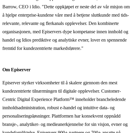
Barrow, CEO i Idio. "Dette oppkjøpet er neste del av vår misjon om
å hjelpe enterprise-kundene våre med å betjene sluttkunde med tids­
relevante, relevante og fler­kanals opplevelser. Den kombinerte
organisasjonen, med Episervers dype kompetanse innen innhold og
handel og Idios prediktive og analytiske evner, lover en spennende
fremtid for kundezentrierte markedsførere."
Om Episerver
Episerver styrker virksomheter til å skalere gjennom den mest
kundezentrierte tilnærmingen til digitale opplevelser. Customer-
Centric Digital Experience Platform™ inneholder brancheledende
innholds­administration, robust e-handel og intuitive data- og
personaliseringsløsninger. Plattformen har konsekvent oppnådd
bransje-, analytiker- og medieanerkjennelse for sin visjon, evner og
kundeforpliktelse. Episervers 900+ partnere og 700+ ansatte på