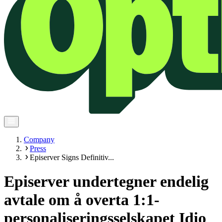
Company
Press
Episerver Signs Definitiv...
Episerver undertegner endelig
avtale om å overta 1:1-
personaliseringsselskapet Idio