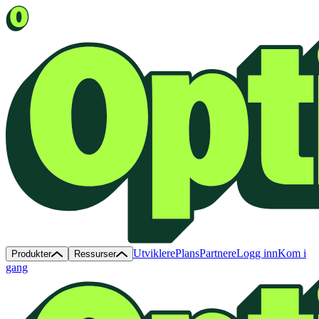
Utviklere
Plans
Partnere
Logg inn
Kom i
Produkter
Ressurser
gang