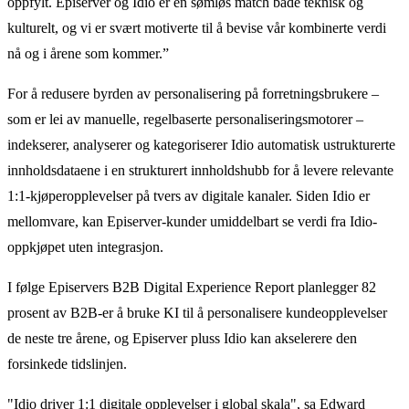
oppfylt. Episerver og Idio er en sømløs match både teknisk og
kulturelt, og vi er svært motiverte til å bevise vår kombinerte verdi
nå og i årene som kommer.”
For å redusere byrden av personalisering på forretningsbrukere –
som er lei av manuelle, regelbaserte personaliseringsmotorer –
indekserer, analyserer og kategoriserer Idio automatisk ustrukturerte
innholdsdataene i en strukturert innholdshubb for å levere relevante
1:1-kjøperopplevelser på tvers av digitale kanaler. Siden Idio er
mellomvare, kan Episerver-kunder umiddelbart se verdi fra Idio-
oppkjøpet uten integrasjon.
I følge Episervers B2B Digital Experience Report planlegger 82
prosent av B2B-er å bruke KI til å personalisere kundeopplevelser
de neste tre årene, og Episerver pluss Idio kan akselerere den
forsinkede tidslinjen.
"Idio driver 1:1 digitale opplevelser i global skala", sa Edward