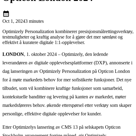
calendar_month
Oct 1, 2024
3 minutes
Optimizely Personalization kombinerer presisjonsmålrettingsverktøy,
testmuligheter og kraftig analyse for å gjøre det mer sømløst og
effektivt å kuratere digitale 1:1-opplevelser.
LONDON
, 1. oktober 2024 – Optimizely, den ledende
leverandøren av digitale opplevelsesplattformer (DXP), annonserte i
dag lanseringen av Optimizely Personalization på Opticon London
for å møte markedets behov for mer sofistikerte funksjoner. Det nye
tilbudet, som vil kombinere kraftige funksjoner som samarbeid,
kontekstuelle banditter og levering på kanten av markedet, møter
markedsføreres behov. økende etterspørsel etter verktøy som skaper
personlige, effektive digitale opplevelser for kunder.
Etter Optimizelys lansering av CMS 13 på selskapets Opticon
Stockholm-arrangement forrige måned, gir Optimizely