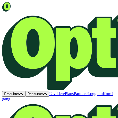
Utviklere
Plans
Partnere
Logg inn
Kom i
Produkter
Ressurser
gang