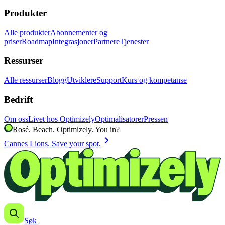
Produkter
Alle produkter
Abonnementer og
priser
Roadmap
Integrasjoner
Partnere
Tjenester
Ressurser
Alle ressurser
Blogg
Utviklere
Support
Kurs og kompetanse
Bedrift
Om oss
Livet hos Optimizely
Optimalisatorer
Pressen
Rosé. Beach. Optimizely. You in?
chevron_right
Cannes Lions. Save your spot.
Søk