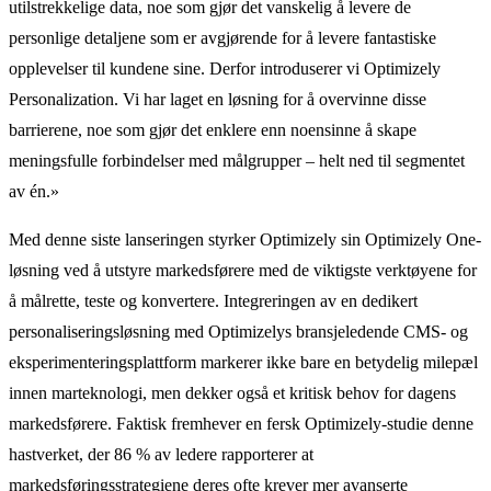
utilstrekkelige data, noe som gjør det vanskelig å levere de
personlige detaljene som er avgjørende for å levere fantastiske
opplevelser til kundene sine. Derfor introduserer vi Optimizely
Personalization. Vi har laget en løsning for å overvinne disse
barrierene, noe som gjør det enklere enn noensinne å skape
meningsfulle forbindelser med målgrupper – helt ned til segmentet
av én.»
Med denne siste lanseringen styrker Optimizely sin Optimizely One-
løsning ved å utstyre markedsførere med de viktigste verktøyene for
å målrette, teste og konvertere. Integreringen av en dedikert
personaliseringsløsning med Optimizelys bransjeledende CMS- og
eksperimenteringsplattform markerer ikke bare en betydelig milepæl
innen marteknologi, men dekker også et kritisk behov for dagens
markedsførere. Faktisk fremhever en fersk Optimizely-studie denne
hastverket, der 86 % av ledere rapporterer at
markedsføringsstrategiene deres ofte krever mer avanserte