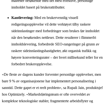
målretter besøkende med det mest effektive, personlige
innholdet basert på brukerattributter.
Kantlevering:
Med en brukervennlig visuell
redigeringsopplevelse vil dette verktøyet tilby raskere
sideinnlastinger med forbedringer som brukes før innholdet
når den besøkendes nettleser. Dette resulterer i flimmerfri
innholdslevering, forbedrede SEO-rangeringer på grunn av
raskere sideinnlastingshastigheter, økt organisk trafikk og
høyere konverteringsrater – der hvert millisekund teller for en
forbedret brukeropplevelse.
«De fleste av dagens kunder forventer personlige opplevelser, men
bare 9 % av organisasjonene har implementert personalisering i
sanntid. Dette gapet er et reelt problem», sa Rupali Jain, produktsjef
hos Optimizely. «Markedsføringsteam er ofte overveldet av
komplekse teknologiske stabler, fragmenterte arbeidsflyter og