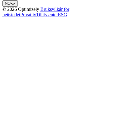
NO
© 2026 Optimizely
Bruksvilkår for
nettstedet
Privatliv
Tillitssenter
ESG