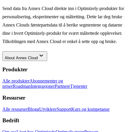
Send data fra Annex Cloud direkte inn i Optimizely-produkter for
personalisering, eksperimenter og målretting. Dette lar deg bruke
Annex Clouds førstepartsdata til å berike segmentene og dataene
dine i hvert Optimizely-produkt for svært målrettede opplevelser.
Tilkoblingen med Annex Cloud er enkel å sette opp og bruke.
keyboard_arrow_down
About
Annex Cloud
Produkter
Alle produkter
Abonnementer og
priser
Roadmap
Integrasjoner
Partnere
Tjenester
Ressurser
Alle ressurser
Blogg
Utviklere
Support
Kurs og kompetanse
Bedrift
Om oss
Livet hos Optimizely
Optimalisatorer
Pressen