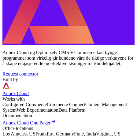
Annex Cloud og Optimizely CMS + Commerce kan bygge
programmer som virkelig gir kundene våre de riktige verktøyene for
å skape engasjerende og effektive løsninger for kundelojalitet.
Request connector
Built by
Annex Cloud
Works with
Configured Commerce
Commerce Connect
Content Management
System
Web Experimentation
Data Platform
Documentation
arrow_forward
Annex Cloud One Pager
Office locations
Los Angeles, US
Frankfurt, Germany
Pune, India
Virginia, US