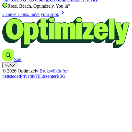
Rosé. Beach. Optimizely. You in?
chevron_right
Cannes Lions. Save your spot.
Søk
NO
© 2026 Optimizely
Bruksvilkår for
nettstedet
Privatliv
Tillitssenter
ESG