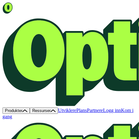
Utviklere
Plans
Partnere
Logg inn
Kom i
Produkter
Ressurser
gang