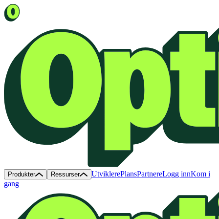
Utviklere
Plans
Partnere
Logg inn
Kom i
Produkter
Ressurser
gang