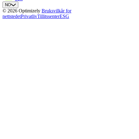
NO
© 2026 Optimizely
Bruksvilkår for
nettstedet
Privatliv
Tillitssenter
ESG