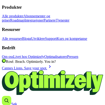
Produkter
Alle produkter
Abonnementer og
priser
Roadmap
Integrasjoner
Partnere
Tjenester
Ressurser
Alle ressurser
Blogg
Utviklere
Support
Kurs og kompetanse
Bedrift
Om oss
Livet hos Optimizely
Optimalisatorer
Pressen
Rosé. Beach. Optimizely. You in?
chevron_right
Cannes Lions. Save your spot.
Søk