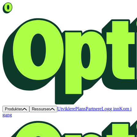
Utviklere
Plans
Partnere
Logg inn
Kom i
Produkter
Ressurser
gang