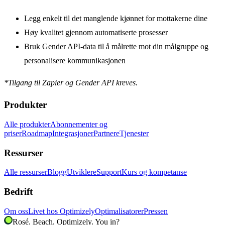
Legg enkelt til det manglende kjønnet for mottakerne dine
Høy kvalitet gjennom automatiserte prosesser
Bruk Gender API-data til å målrette mot din målgruppe og
personalisere kommunikasjonen
*Tilgang til Zapier og Gender API kreves.
Produkter
Alle produkter
Abonnementer og
priser
Roadmap
Integrasjoner
Partnere
Tjenester
Ressurser
Alle ressurser
Blogg
Utviklere
Support
Kurs og kompetanse
Bedrift
Om oss
Livet hos Optimizely
Optimalisatorer
Pressen
Rosé. Beach. Optimizely. You in?