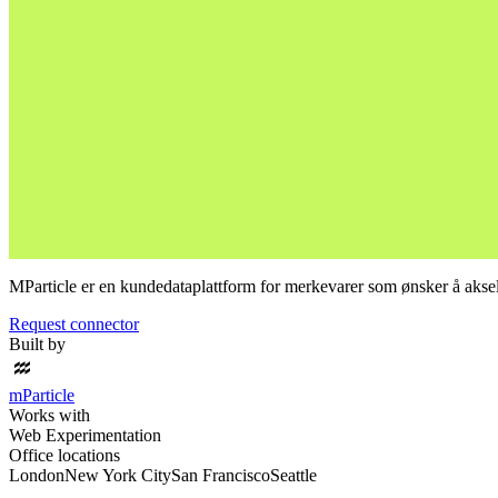
MParticle er en kundedataplattform for merkevarer som ønsker å aksel
Request connector
Built by
mParticle
Works with
Web Experimentation
Office locations
London
New York City
San Francisco
Seattle