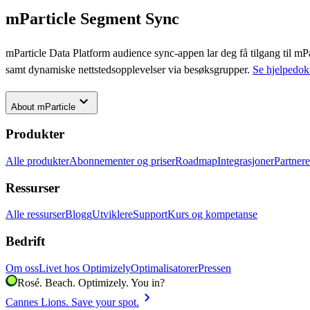
mParticle Segment Sync
mParticle Data Platform audience sync-appen lar deg få tilgang til m
samt dynamiske nettstedsopplevelser via besøksgrupper.
Se hjelpedok
keyboard_arrow_down
About
mParticle
Produkter
Alle produkter
Abonnementer og priser
Roadmap
Integrasjoner
Partnere
Ressurser
Alle ressurser
Blogg
Utviklere
Support
Kurs og kompetanse
Bedrift
Om oss
Livet hos Optimizely
Optimalisatorer
Pressen
Rosé. Beach. Optimizely. You in?
chevron_right
Cannes Lions. Save your spot.