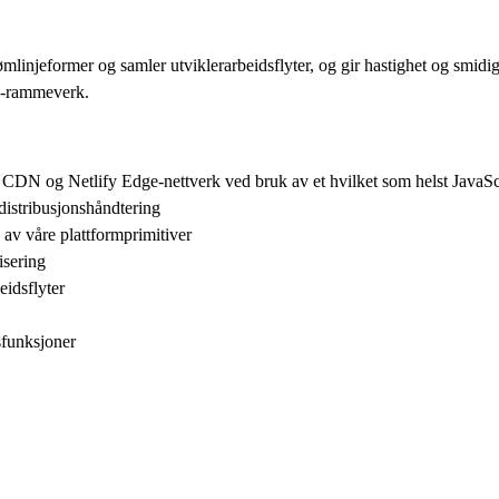
mlinjeformer og samler utviklerarbeidsflyter, og gir hastighet og smidi
end-rammeverk.
le CDN og Netlify Edge-nettverk ved bruk av et hvilket som helst Java
distribusjonshåndtering
 av våre plattformprimitiver
isering
eidsflyter
sfunksjoner