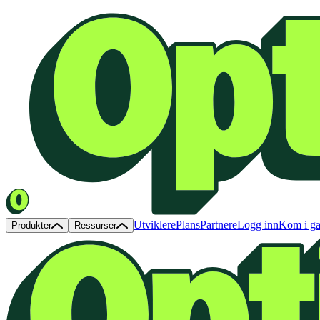
Utviklere
Plans
Partnere
Logg inn
Kom i g
Produkter
Ressurser