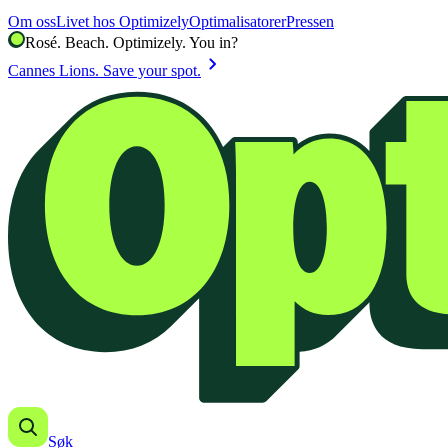
Om oss
Livet hos Optimizely
Optimalisatorer
Pressen
Rosé. Beach. Optimizely. You in?
chevron_right
Cannes Lions. Save your spot.
Søk