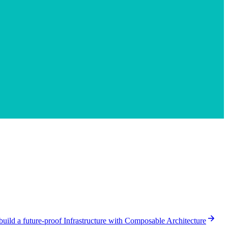
arrow_forward
uild a future-proof Infrastructure with Composable Architecture