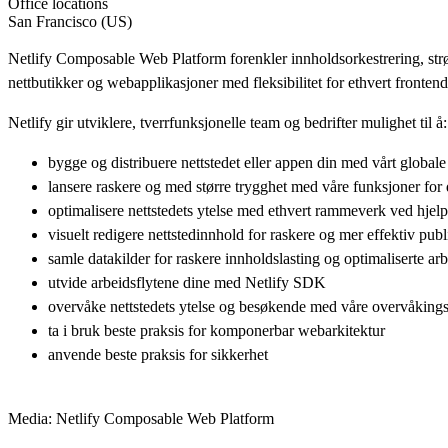
Office locations
San Francisco (US)
Netlify Composable Web Platform forenkler innholdsorkestrering, strø
nettbutikker og webapplikasjoner med fleksibilitet for ethvert front
Netlify gir utviklere, tverrfunksjonelle team og bedrifter mulighet til å:
bygge og distribuere nettstedet eller appen din med vårt globa
lansere raskere og med større trygghet med våre funksjoner for 
optimalisere nettstedets ytelse med ethvert rammeverk ved hjelp
visuelt redigere nettstedinnhold for raskere og mer effektiv publ
samle datakilder for raskere innholdslasting og optimaliserte arb
utvide arbeidsflytene dine med Netlify SDK
overvåke nettstedets ytelse og besøkende med våre overvåking
ta i bruk beste praksis for komponerbar webarkitektur
anvende beste praksis for sikkerhet
Media: Netlify Composable Web Platform