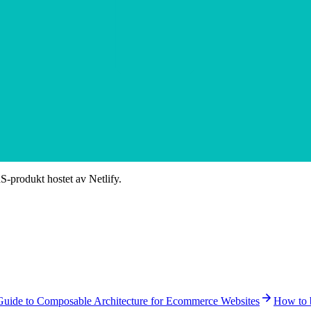
aaS-produkt hostet av Netlify.
arrow_forward
Guide to Composable Architecture for Ecommerce Websites
How to b