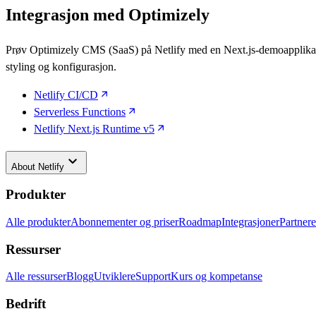
Integrasjon med Optimizely
Prøv Optimizely CMS (SaaS) på Netlify med en Next.js-demoapplikasjon
styling og konfigurasjon.
Netlify CI/CD
Serverless Functions
Netlify Next.js Runtime v5
keyboard_arrow_down
About
Netlify
Produkter
Alle produkter
Abonnementer og priser
Roadmap
Integrasjoner
Partnere
Ressurser
Alle ressurser
Blogg
Utviklere
Support
Kurs og kompetanse
Bedrift