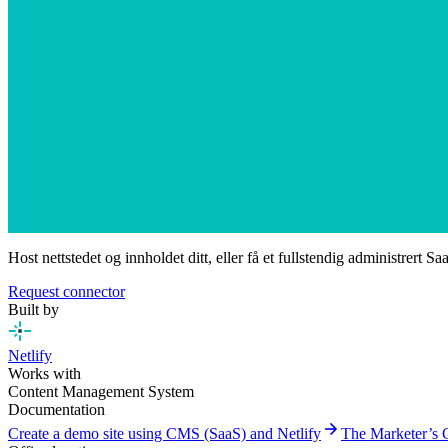
Host nettstedet og innholdet ditt, eller få et fullstendig administrert S
Request connector
Built by
Netlify
Works with
Content Management System
Documentation
arrow_forward
Create a demo site using CMS (SaaS) and Netlify
The Marketer’s 