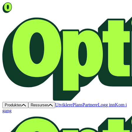
Utviklere
Plans
Partnere
Logg inn
Kom i
Produkter
Ressurser
gang