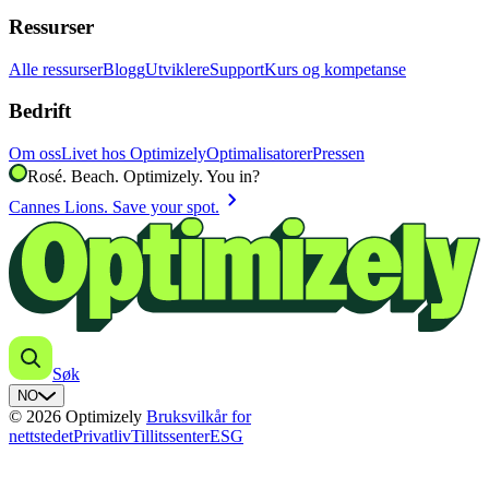
Ressurser
Alle ressurser
Blogg
Utviklere
Support
Kurs og kompetanse
Bedrift
Om oss
Livet hos Optimizely
Optimalisatorer
Pressen
Rosé. Beach. Optimizely. You in?
chevron_right
Cannes Lions. Save your spot.
Søk
NO
© 2026 Optimizely
Bruksvilkår for
nettstedet
Privatliv
Tillitssenter
ESG