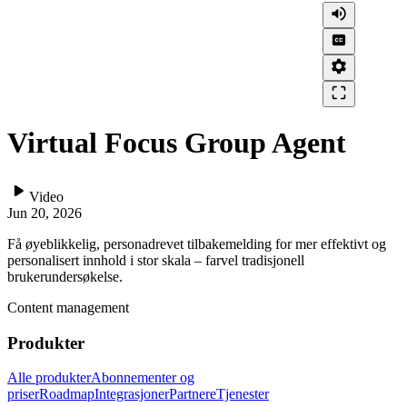
volume_up
closed_caption
settings
crop_free
Virtual Focus Group Agent
play_arrow
Video
Jun 20, 2026
Få øyeblikkelig, personadrevet tilbakemelding for mer effektivt og
personalisert innhold i stor skala – farvel tradisjonell
brukerundersøkelse.
Content management
Produkter
Alle produkter
Abonnementer og
priser
Roadmap
Integrasjoner
Partnere
Tjenester