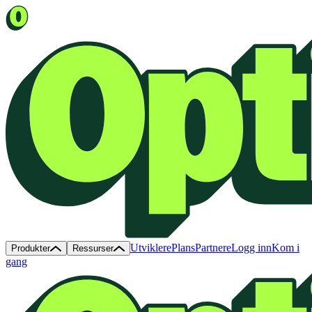
Utviklere
Plans
Partnere
Logg inn
Kom i
Produkter
Ressurser
gang