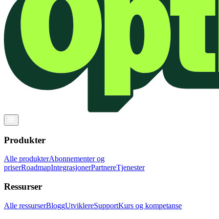
Produkter
Alle produkter
Abonnementer og
priser
Roadmap
Integrasjoner
Partnere
Tjenester
Ressurser
Alle ressurser
Blogg
Utviklere
Support
Kurs og kompetanse