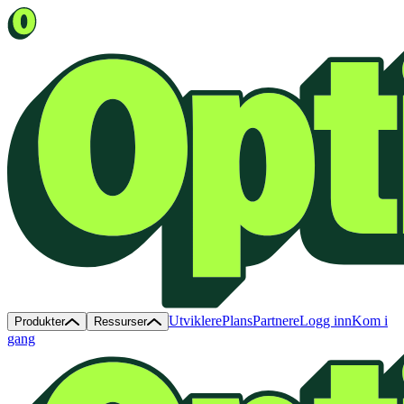
Utviklere
Plans
Partnere
Logg inn
Kom i
Produkter
Ressurser
gang