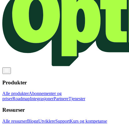
Produkter
Alle produkter
Abonnementer og
priser
Roadmap
Integrasjoner
Partnere
Tjenester
Ressurser
Alle ressurser
Blogg
Utviklere
Support
Kurs og kompetanse