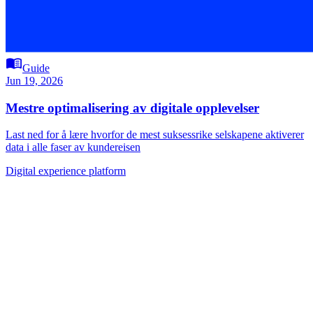
menu_book
Guide
Jun 19, 2026
Mestre optimalisering av digitale opplevelser
Last ned for å lære hvorfor de mest suksessrike selskapene aktiverer
data i alle faser av kundereisen
Digital experience platform