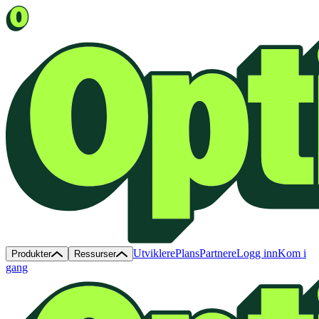
Utviklere
Plans
Partnere
Logg inn
Kom i
Produkter
Ressurser
gang