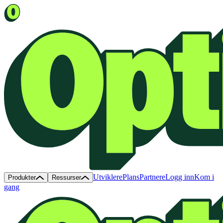
Utviklere
Plans
Partnere
Logg inn
Kom i
Produkter
Ressurser
gang