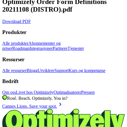
Optimizely Order Form Definitions
20211108 (DISTRO).pdf
Download PDF
Produkter
Alle produkter
Abonnementer og
priser
Roadmap
Integrasjoner
Partnere
Tjenester
Ressurser
Alle ressurser
Blogg
Utviklere
Support
Kurs og kompetanse
Bedrift
Om oss
Livet hos Optimizely
Optimalisatorer
Pressen
Rosé. Beach. Optimizely. You in?
chevron_right
Cannes Lions. Save your spot.