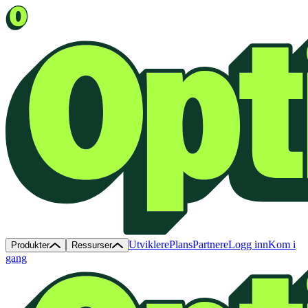
Utviklere
Plans
Partnere
Logg inn
Kom i
Produkter
Ressurser
gang