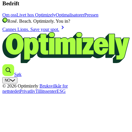
Bedrift
Om oss
Livet hos Optimizely
Optimalisatorer
Pressen
Rosé. Beach. Optimizely. You in?
chevron_right
Cannes Lions. Save your spot.
Søk
NO
© 2026 Optimizely
Bruksvilkår for
nettstedet
Privatliv
Tillitssenter
ESG