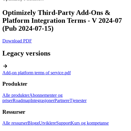
Optimizely Third-Party Add-Ons &
Platform Integration Terms - V 2024-07
(Pub 2024-07-15)
Download PDF
Legacy versions
arrow_forward
Add-on platform terms of service.pdf
Produkter
Alle produkter
Abonnementer og
priser
Roadmap
Integrasjoner
Partnere
Tjenester
Ressurser
Alle ressurser
Blogg
Utviklere
Support
Kurs og kompetanse