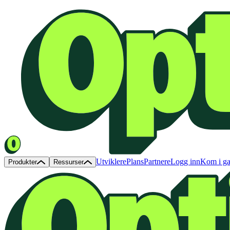
Utviklere
Plans
Partnere
Logg inn
Kom i g
Produkter
Ressurser