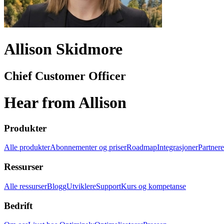
Allison Skidmore
Chief Customer Officer
Hear from Allison
Produkter
Alle produkter
Abonnementer og priser
Roadmap
Integrasjoner
Partnere
Ressurser
Alle ressurser
Blogg
Utviklere
Support
Kurs og kompetanse
Bedrift