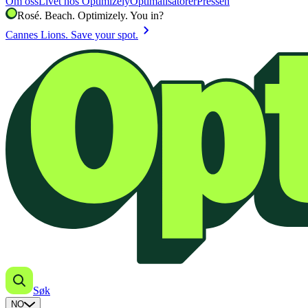
Om oss
Livet hos Optimizely
Optimalisatorer
Pressen
Rosé. Beach. Optimizely. You in?
chevron_right
Cannes Lions. Save your spot.
Søk
NO