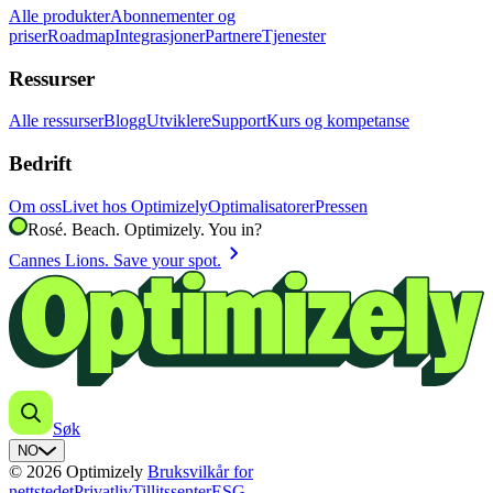
Alle produkter
Abonnementer og
priser
Roadmap
Integrasjoner
Partnere
Tjenester
Ressurser
Alle ressurser
Blogg
Utviklere
Support
Kurs og kompetanse
Bedrift
Om oss
Livet hos Optimizely
Optimalisatorer
Pressen
Rosé. Beach. Optimizely. You in?
chevron_right
Cannes Lions. Save your spot.
Søk
NO
© 2026 Optimizely
Bruksvilkår for
nettstedet
Privatliv
Tillitssenter
ESG