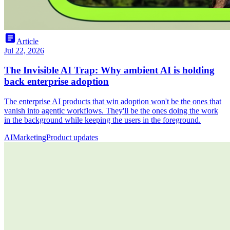
article
Article
Jul 22, 2026
The Invisible AI Trap: Why ambient AI is holding
back enterprise adoption
The enterprise AI products that win adoption won't be the ones that
vanish into agentic workflows. They'll be the ones doing the work
in the background while keeping the users in the foreground.
AI
Marketing
Product updates