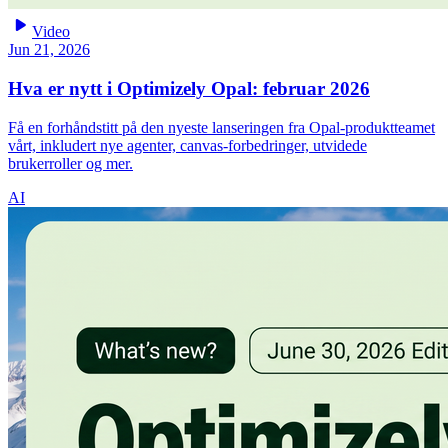
play_arrow
Video
Jun 21, 2026
Hva er nytt i Optimizely Opal: februar 2026
Få en forhåndstitt på den nyeste lanseringen fra Opal-produktteamet
vårt, inkludert nye agenter, canvas-forbedringer, utvidede
brukerroller og mer.
AI