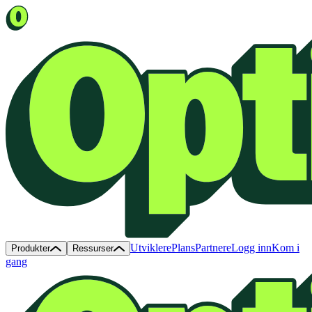
Utviklere
Plans
Partnere
Logg inn
Kom i
Produkter
Ressurser
gang