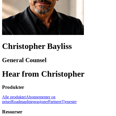
Christopher Bayliss
General Counsel
Hear from Christopher
Produkter
Alle produkter
Abonnementer og
priser
Roadmap
Integrasjoner
Partnere
Tjenester
Ressurser