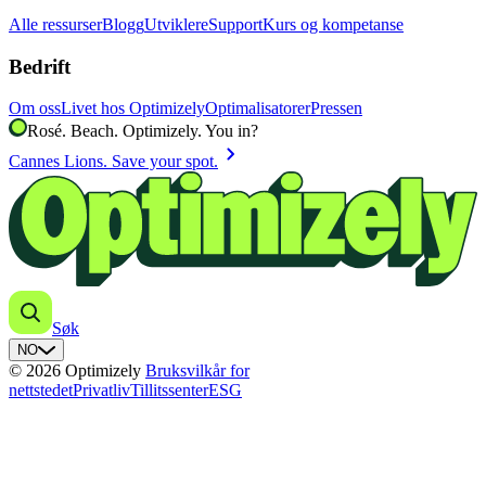
Alle ressurser
Blogg
Utviklere
Support
Kurs og kompetanse
Bedrift
Om oss
Livet hos Optimizely
Optimalisatorer
Pressen
Rosé. Beach. Optimizely. You in?
chevron_right
Cannes Lions. Save your spot.
Søk
NO
© 2026 Optimizely
Bruksvilkår for
nettstedet
Privatliv
Tillitssenter
ESG