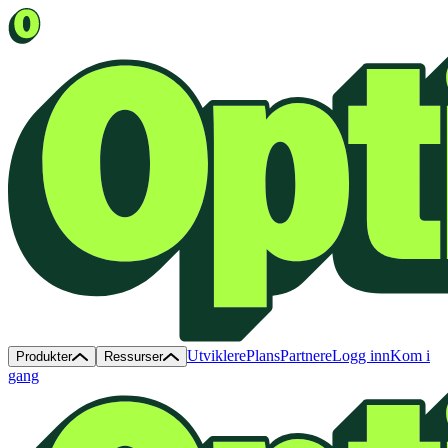
Utviklere
Plans
Partnere
Logg inn
Kom i
Produkter
Ressurser
gang