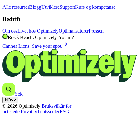
Alle ressurser
Blogg
Utviklere
Support
Kurs og kompetanse
Bedrift
Om oss
Livet hos Optimizely
Optimalisatorer
Pressen
Rosé. Beach. Optimizely. You in?
chevron_right
Cannes Lions. Save your spot.
Søk
NO
© 2026 Optimizely
Bruksvilkår for
nettstedet
Privatliv
Tillitssenter
ESG