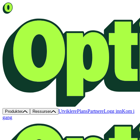
Utviklere
Plans
Partnere
Logg inn
Kom i
Produkter
Ressurser
gang