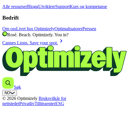
Alle ressurser
Blogg
Utviklere
Support
Kurs og kompetanse
Bedrift
Om oss
Livet hos Optimizely
Optimalisatorer
Pressen
Rosé. Beach. Optimizely. You in?
chevron_right
Cannes Lions. Save your spot.
Søk
NO
© 2026 Optimizely
Bruksvilkår for
nettstedet
Privatliv
Tillitssenter
ESG