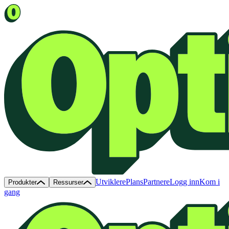
Utviklere
Plans
Partnere
Logg inn
Kom i
Produkter
Ressurser
gang