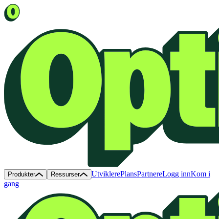
Utviklere
Plans
Partnere
Logg inn
Kom i
Produkter
Ressurser
gang