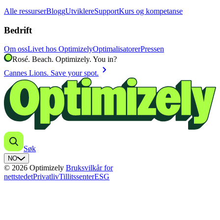
Alle ressurser
Blogg
Utviklere
Support
Kurs og kompetanse
Bedrift
Om oss
Livet hos Optimizely
Optimalisatorer
Pressen
Rosé. Beach. Optimizely. You in?
chevron_right
Cannes Lions. Save your spot.
Søk
NO
© 2026 Optimizely
Bruksvilkår for
nettstedet
Privatliv
Tillitssenter
ESG