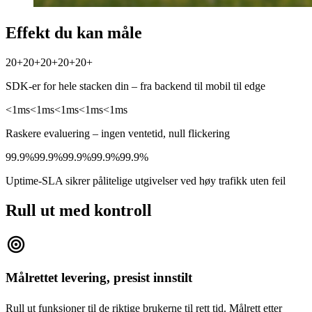
Effekt du kan måle
20+
20+
20+
20+
20+
SDK-er for hele stacken din – fra backend til mobil til edge
<1ms
<1ms
<1ms
<1ms
<1ms
Raskere evaluering – ingen ventetid, null flickering
99.9%
99.9%
99.9%
99.9%
99.9%
Uptime-SLA sikrer pålitelige utgivelser ved høy trafikk uten feil
Rull ut med kontroll
target
Målrettet levering, presist innstilt
Rull ut funksjoner til de riktige brukerne til rett tid. Målrett etter