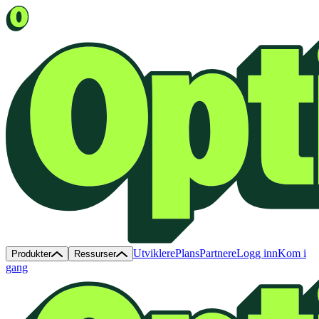
Utviklere
Plans
Partnere
Logg inn
Kom i
Produkter
Ressurser
gang