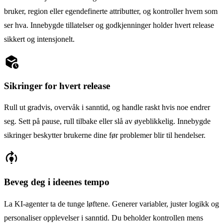
bruker, region eller egendefinerte attributter, og kontroller hvem som
ser hva. Innebygde tillatelser og godkjenninger holder hvert release
sikkert og intensjonelt.
deployed_code_history
Sikringer for hvert release
Rull ut gradvis, overvåk i sanntid, og handle raskt hvis noe endrer
seg. Sett på pause, rull tilbake eller slå av øyeblikkelig. Innebygde
sikringer beskytter brukerne dine før problemer blir til hendelser.
model_training
Beveg deg i ideenes tempo
La KI-agenter ta de tunge løftene. Generer variabler, juster logikk og
personaliser opplevelser i sanntid. Du beholder kontrollen mens