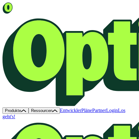
Entwickler
Pläne
Partner
Login
Los
Produkte
Ressourcen
geht's!