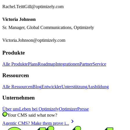
Rachel.TeittGill@optimizely.com
Victoria Johnson
Sr. Manager, Global Communications, Optimizely
Victoria.Johnson@optimizely.com
Produkte
Alle Produkte
Plans
Roadmap
Integrationen
Partner
Service
Ressourcen
Alle Ressourcen
Blog
Entwickler
Unterstützung
Ausbildung
Unternehmen
Über uns
Leben bei Optimizely
Optimizer
Presse
Your CMS said what now?
chevron_right
Agentic CMS? Make them prove i...