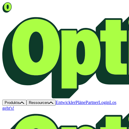
Entwickler
Pläne
Partner
Login
Los
Produkte
Ressourcen
geht's!