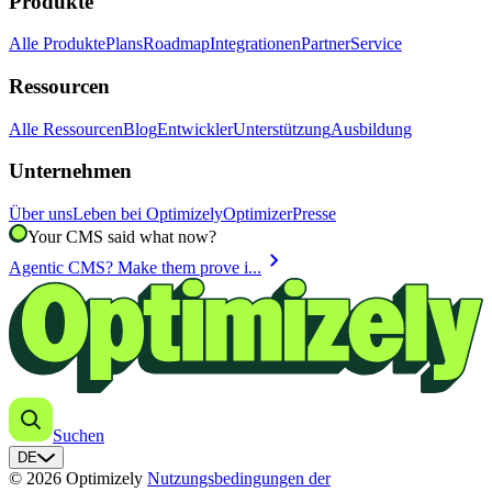
Produkte
Alle Produkte
Plans
Roadmap
Integrationen
Partner
Service
Ressourcen
Alle Ressourcen
Blog
Entwickler
Unterstützung
Ausbildung
Unternehmen
Über uns
Leben bei Optimizely
Optimizer
Presse
Your CMS said what now?
chevron_right
Agentic CMS? Make them prove i...
Suchen
DE
© 2026 Optimizely
Nutzungsbedingungen der