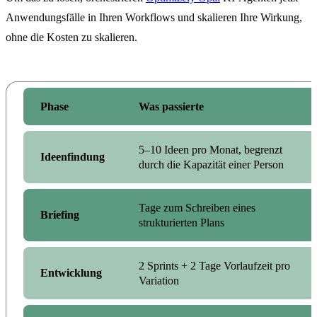
Anwendungsfälle in Ihren Workflows und skalieren Ihre Wirkung,
ohne die Kosten zu skalieren.
Phase
Was passierte
5–10 Ideen pro Monat, begrenzt
Ideenfindung
durch die Kapazität einer Person
Tage zum Schreiben eines
Briefing
strukturierten Plans
2 Sprints + 2 Tage Vorlaufzeit pro
Entwicklung
Variation