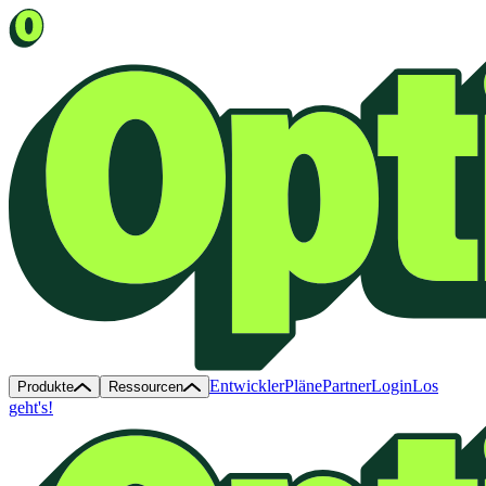
Entwickler
Pläne
Partner
Login
Los
Produkte
Ressourcen
geht's!