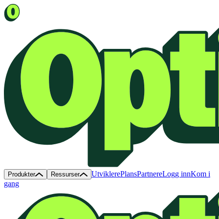
Utviklere
Plans
Partnere
Logg inn
Kom i
Produkter
Ressurser
gang