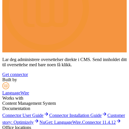
Lar deg administrere oversettelser direkte i CMS. Send innholdet ditt
til oversettelse med bare noen få klikk.
Get connector
Built by
LanguageWire
Works with
Content Management System
Documentation
arrow_forward
arrow_forward
Connector User Guide
Connector Installation Guide
Customer
arrow_forward
arrow_forward
story: Optimizely
NuGet: LanguageWire.Connector 11.4.12
Office locations