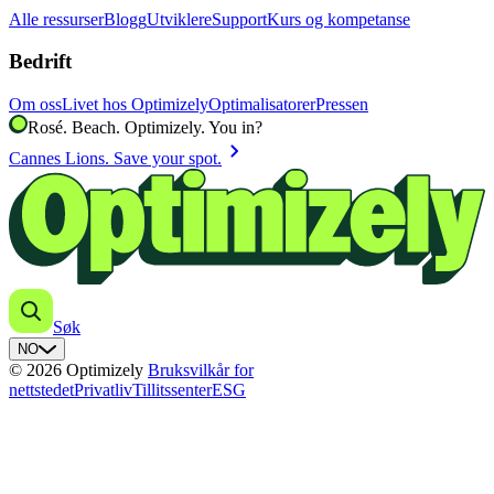
Alle ressurser
Blogg
Utviklere
Support
Kurs og kompetanse
Bedrift
Om oss
Livet hos Optimizely
Optimalisatorer
Pressen
Rosé. Beach. Optimizely. You in?
chevron_right
Cannes Lions. Save your spot.
Søk
NO
© 2026 Optimizely
Bruksvilkår for
nettstedet
Privatliv
Tillitssenter
ESG