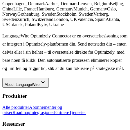
Copenhagen, Denmark
Aarhus, Denmark
Leuven, Belgium
Beijing,
China
Lille, France
Hamburg, Germany
Munich, Germany
Oslo,
Norway
Gothenburg, Sweden
Stockholm, Sweden
Varberg,
Sweden
Zürich, Switzerland
London, UK
Valencia, Spain
Atlanta,
US
Gdansk, Poland
Kyiv, Ukraine
LanguageWire Optimizely Connector er en oversettelsesløsning som
er integrert i Optimizely-plattformen din. Send nettstedet ditt – enten
delvis eller i sin helhet – til oversettelse direkte fra Optimizely, med
bare noen få klikk. Den automatiserte prosessen eliminerer kopier-
og-lim-feil og frigjør tid, slik at du kan fokusere på strategiske mål.
keyboard_arrow_down
About
LanguageWire
Produkter
Alle produkter
Abonnementer og
priser
Roadmap
Integrasjoner
Partnere
Tjenester
Ressurser