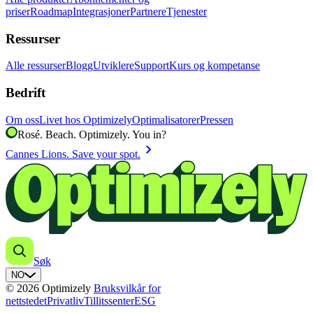
priser
Roadmap
Integrasjoner
Partnere
Tjenester
Ressurser
Alle ressurser
Blogg
Utviklere
Support
Kurs og kompetanse
Bedrift
Om oss
Livet hos Optimizely
Optimalisatorer
Pressen
Rosé. Beach. Optimizely. You in?
chevron_right
Cannes Lions. Save your spot.
Søk
NO
© 2026 Optimizely
Bruksvilkår for
nettstedet
Privatliv
Tillitssenter
ESG