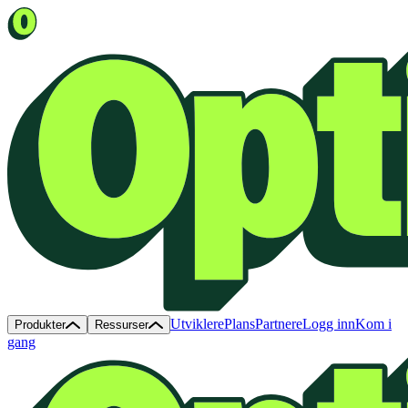
Utviklere
Plans
Partnere
Logg inn
Kom i
Produkter
Ressurser
gang