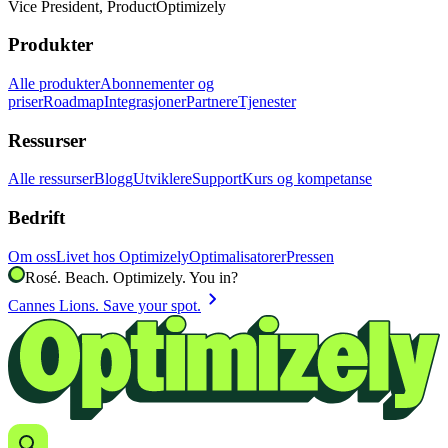
Vice President, Product
Optimizely
Produkter
Alle produkter
Abonnementer og
priser
Roadmap
Integrasjoner
Partnere
Tjenester
Ressurser
Alle ressurser
Blogg
Utviklere
Support
Kurs og kompetanse
Bedrift
Om oss
Livet hos Optimizely
Optimalisatorer
Pressen
Rosé. Beach. Optimizely. You in?
chevron_right
Cannes Lions. Save your spot.