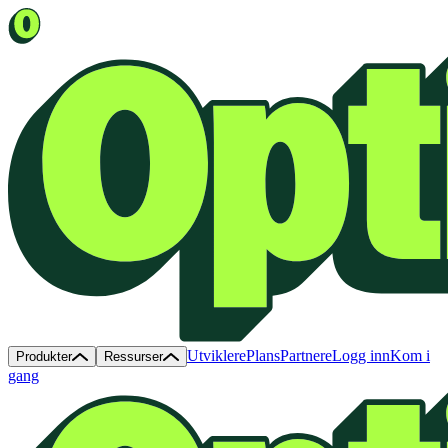
Utviklere
Plans
Partnere
Logg inn
Kom i
Produkter
Ressurser
gang