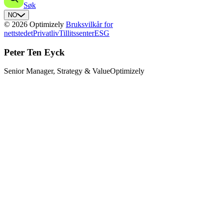
Søk
NO
© 2026 Optimizely
Bruksvilkår for
nettstedet
Privatliv
Tillitssenter
ESG
Peter Ten Eyck
Senior Manager, Strategy & Value
Optimizely