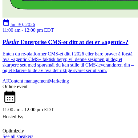
calendar_month
Jun 30, 2026
11:00 am
- 12:00 pm
EDT
Påstår Enterprise CMS-et ditt at det er «agentic»?
Enten du re-platformer CMS-et ditt i 2026 eller bare prøver å forstå
hva «agentic CMS» faktisk betyr, vil denne sesjonen gi deg et
skarpere sett med spørsmål du kan stille til CMS-leverandøren din –
og et klarere bilde av hva det riktige svaret ser ut som.
AI
Content management
Marketing
Online event
calendar_month
11:00 am
- 12:00 pm
EDT
Hosted By
Optimizely
See all speakers