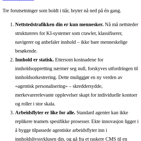
Tre forutsetninger som holdt i tiår, bryter nå ned på én gang.
Nettstedstrafikken din er kun mennesker.
Nå må nettsteder
struktureres for KI-systemer som crawler, klassifiserer,
navigerer og anbefaler innhold – ikke bare menneskelige
besøkende.
Innhold er statisk.
Ettersom kostnadene for
innholdsoppretting nærmer seg null, forskyves utfordringen til
innholdsorkestrering. Dette muliggjør en ny verden av
«agentisk personalisering» – skreddersydde,
merkevarerelevante opplevelser skapt for individuelle kontoer
og roller i stor skala.
Arbeidsflyter er like for alle.
Standard agenter kan ikke
replikere teamets spesifikke prosesser. Ekte innovasjon ligger i
å bygge tilpassede agentiske arbeidsflyter inn i
innholdslivssyklusen din, og gå fra et raskere CMS til en