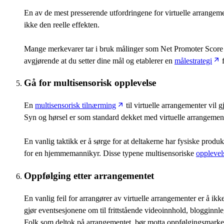
En av de mest presserende utfordringene for virtuelle arrangemen
ikke den reelle effekten.
Mange merkevarer tar i bruk målinger som Net Promoter Score (
avgjørende at du setter dine mål og etablerer en
målestrategi
f
Gå for multisensorisk opplevelse
En
multisensorisk tilnærming
til virtuelle arrangementer vil 
Syn og hørsel er som standard dekket med virtuelle arrangemen
En vanlig taktikk er å sørge for at deltakerne har fysiske produ
for en hjemmemannikyr. Disse typene multisensoriske
opplevel
Oppfølging etter arrangementet
En vanlig feil for arrangører av virtuelle arrangementer er å ik
gjør eventsesjonene om til frittstående videoinnhold, blogginnl
Folk som deltok på arrangementet, bør motta oppfølgingsmarke