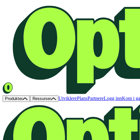
Utviklere
Plans
Partnere
Logg inn
Kom i g
Produkter
Ressurser