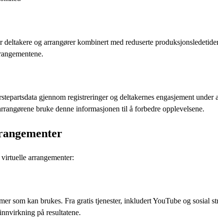
or deltakere og arrangører kombinert med reduserte produksjonsledetider
rrangementene.
ørstepartsdata gjennom registreringer og deltakernes engasjement under 
ar arrangørene bruke denne informasjonen til å forbedre opplevelsene.
rrangementer
virtuelle arrangementer:
ormer som kan brukes. Fra gratis tjenester, inkludert YouTube og sosial 
nnvirkning på resultatene.