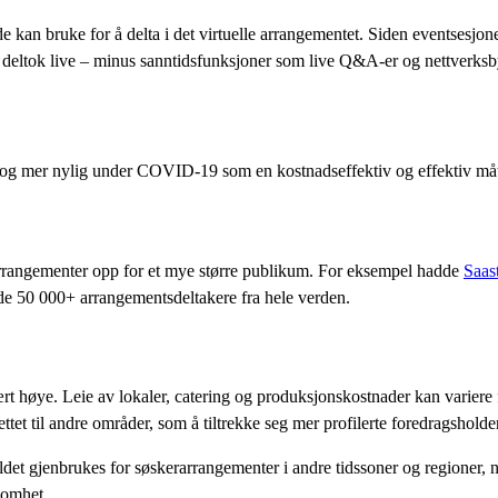
e kan bruke for å delta i det virtuelle arrangementet. Siden eventsesjonen
 deltok live – minus sanntidsfunksjoner som live Q&A-er og nettverks
en og mer nylig under COVID-19 som en kostnadseffektiv og effektiv m
 arrangementer opp for et mye større publikum. For eksempel hadde
Saas
dde 50 000+ arrangementsdeltakere fra hele verden.
høye. Leie av lokaler, catering og produksjonskostnader kan variere fra
et til andre områder, som å tiltrekke seg mer profilerte foredragsholde
ldet gjenbrukes for søskerarrangementer i andre tidssoner og regioner, n
somhet.