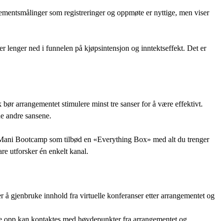
sjementsmålinger som registreringer og oppmøte er nyttige, men viser
lenger ned i funnelen på kjøpsintensjon og inntektseffekt. Det er
 bør arrangementet stimulere minst tre sanser for å være effektivt.
e andre sansene.
Mani Bootcamp som tilbød en «Everything Box» med alt du trenger
re utforsker én enkelt kanal.
r å gjenbruke innhold fra virtuelle konferanser etter arrangementet og
te opp kan kontaktes med høydepunkter fra arrangementet og