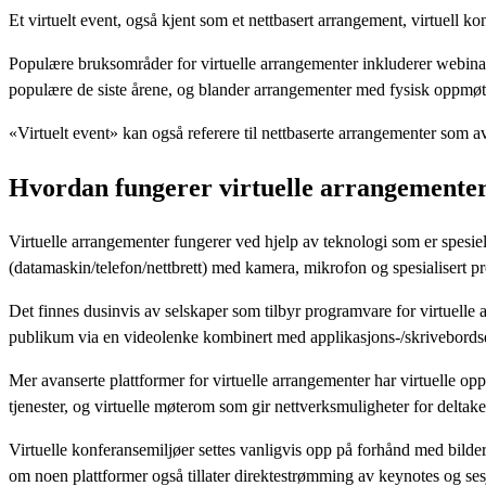
Et virtuelt event, også kjent som et nettbasert arrangement, virtuell kon
Populære bruksområder for virtuelle arrangementer inkluderer webinare
populære de siste årene, og blander arrangementer med fysisk oppmøte
«Virtuelt event» kan også referere til nettbaserte arrangementer som av
Hvordan fungerer virtuelle arrangemente
Virtuelle arrangementer fungerer ved hjelp av teknologi som er spesiel
(datamaskin/telefon/nettbrett) med kamera, mikrofon og spesialisert pr
Det finnes dusinvis av selskaper som tilbyr programvare for virtuelle 
publikum via en videolenke kombinert med applikasjons-/skrivebordsd
Mer avanserte plattformer for virtuelle arrangementer har virtuelle oppl
tjenester, og virtuelle møterom som gir nettverksmuligheter for deltake
Virtuelle konferansemiljøer settes vanligvis opp på forhånd med bilder,
om noen plattformer også tillater direktestrømming av keynotes og ses