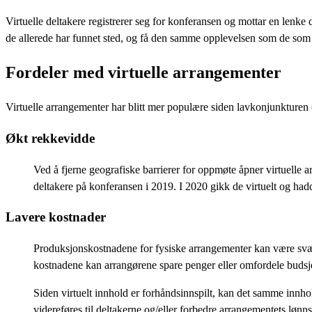
Virtuelle deltakere registrerer seg for konferansen og mottar en lenke d
de allerede har funnet sted, og få den samme opplevelsen som de som
Fordeler med virtuelle arrangementer
Virtuelle arrangementer har blitt mer populære siden lavkonjunktur
Økt rekkevidde
Ved å fjerne geografiske barrierer for oppmøte åpner virtuelle
deltakere på konferansen i 2019. I 2020 gikk de virtuelt og ha
Lavere kostnader
Produksjonskostnadene for fysiske arrangementer kan være svært 
kostnadene kan arrangørene spare penger eller omfordele budsjett
Siden virtuelt innhold er forhåndsinnspilt, kan det samme innho
videreføres til deltakerne og/eller forbedre arrangementets lønn