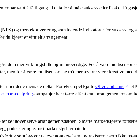
ter har vært å få tilgang til data for å måle suksess eller fiasko. Enga
NPS) og merkekonvertering som ledende indikatorer for suksess, og ser 
ør du kjører et virtuelt arrangement.
gjøre dem mer virkningsfulle og minneverdige. For å være multisensorisk
ter, men for å være multisensoriske må merkevarer være kreative med d
kter i hendene mens de deltar. For eksempel kjørte
Olive and June
et 
sesmarkedsføring
-kampanjer har større effekt enn arrangementer som ba
ke tenke utover selve arrangementsdatoen. Smarte markedsførere fortsette
egg, podcaster og e-postmarkedsføringmateriell.
dsføring som bygger på eventopplevelsen, og registrerte som ikke møt