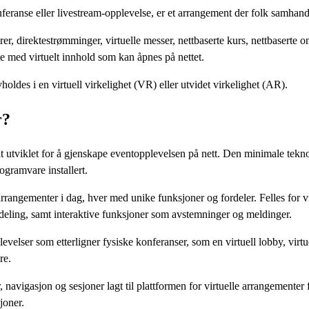
feranse eller livestream-opplevelse, er et arrangement der folk samhandler 
r, direktestrømminger, virtuelle messer, nettbaserte kurs, nettbaserte 
 med virtuelt innhold som kan åpnes på nettet.
holdes i en virtuell virkelighet (VR) eller utvidet virkelighet (AR).
r?
t utviklet for å gjenskape eventopplevelsen på nett. Den minimale tekno
ogramvare installert.
arrangementer i dag, hver med unike funksjoner og fordeler. Felles for v
eling, samt interaktive funksjoner som avstemninger og meldinger.
evelser som etterligner fysiske konferanser, som en virtuell lobby, virtue
re.
 navigasjon og sesjoner lagt til plattformen for virtuelle arrangementer 
joner.