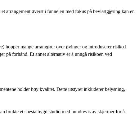
r et arrangement øverst i funnelen med fokus på bevisstgjøring kan en
re) hopper mange arrangører over øvinger og introduserer risiko i
r på forhånd. Et annet alternativ er å unngå risikoen ved
gementene holder høy kvalitet. Dette utstyret inkluderer belysning,
han brukte et spesialbygd studio med hundrevis av skjermer for å