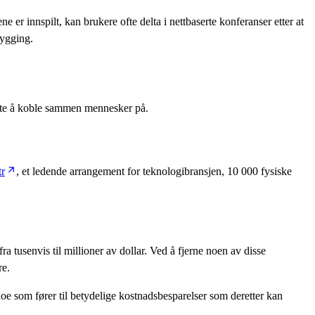
e er innspilt, kan brukere ofte delta i nettbaserte konferanser etter at
bygging.
åte å koble sammen mennesker på.
tr
, et ledende arrangement for teknologibransjen, 10 000 fysiske
 tusenvis til millioner av dollar. Ved å fjerne noen av disse
re.
oe som fører til betydelige kostnadsbesparelser som deretter kan