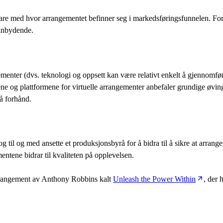
svare med hvor arrangementet befinner seg i markedsføringsfunnelen. Fo
innbydende.
gementer (dvs. teknologi og oppsett kan være relativt enkelt å gjennomfø
 og plattformene for virtuelle arrangementer anbefaler grundige øvinge
på forhånd.
 og til og med ansette et produksjonsbyrå for å bidra til å sikre at arran
entene bidrar til kvaliteten på opplevelsen.
 arrangement av Anthony Robbins kalt
Unleash the Power Within
, der 