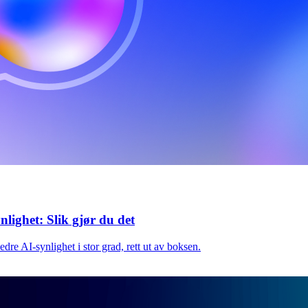
nlighet: Slik gjør du det
edre AI-synlighet i stor grad, rett ut av boksen.