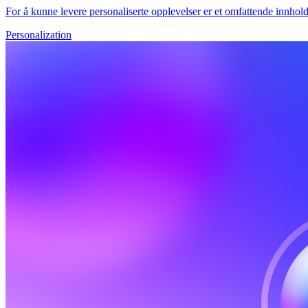
For å kunne levere personaliserte opplevelser er et omfattende innhol
Personalization