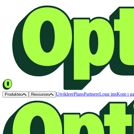
Utviklere
Plans
Partnere
Logg inn
Kom i g
Produkter
Ressurser