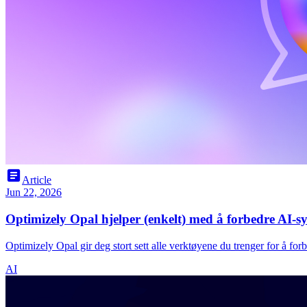
article
Article
Jun 22, 2026
Optimizely Opal hjelper (enkelt) med å forbedre AI-sy
Optimizely Opal gir deg stort sett alle verktøyene du trenger for å forb
AI