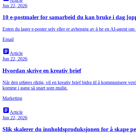
Article
Jun 22, 2026
10 e-postmaler for samarbeid du kan bruke i dag [op
Enten du lager e-poster selv eller er avhengig av å be en AI-agent om
Email
article
Article
Jun 22, 2026
Hvordan skrive en kreativ brief
Når den utføres riktig, vil en kreativ brief bidra til å kommunisere ver
komme i gang så snart som mulig.
Marketing
article
Article
Jun 22, 2026
Slik skalerer du innholdsproduksjonen for å skape per