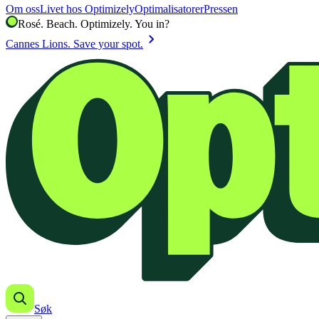
Om oss
Livet hos Optimizely
Optimalisatorer
Pressen
Rosé. Beach. Optimizely. You in?
chevron_right
Cannes Lions. Save your spot.
Søk