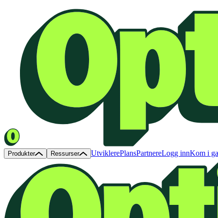
Utviklere
Plans
Partnere
Logg inn
Kom i g
Produkter
Ressurser