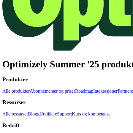
Optimizely Summer '25 produkt
Produkter
Alle produkter
Abonnementer og priser
Roadmap
Integrasjoner
Partnere
Ressurser
Alle ressurser
Blogg
Utviklere
Support
Kurs og kompetanse
Bedrift