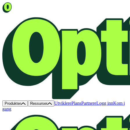
Utviklere
Plans
Partnere
Logg inn
Kom i
Produkter
Ressurser
gang