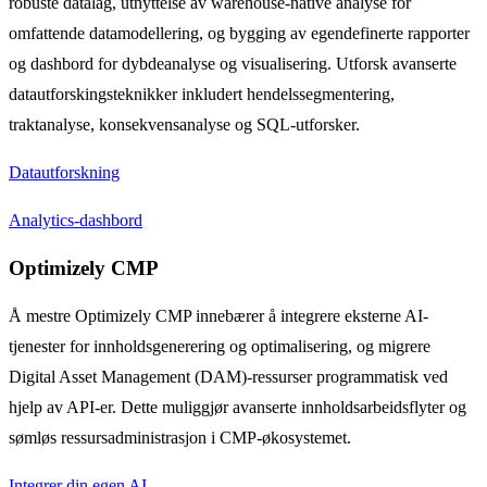
robuste datalag, utnyttelse av warehouse-native analyse for
omfattende datamodellering, og bygging av egendefinerte rapporter
og dashbord for dybdeanalyse og visualisering. Utforsk avanserte
datautforskingsteknikker inkludert hendelssegmentering,
traktanalyse, konsekvensanalyse og SQL-utforsker.
Datautforskning
Analytics-dashbord
Optimizely CMP
Å mestre Optimizely CMP innebærer å integrere eksterne AI-
tjenester for innholdsgenerering og optimalisering, og migrere
Digital Asset Management (DAM)-ressurser programmatisk ved
hjelp av API-er. Dette muliggjør avanserte innholdsarbeidsflyter og
sømløs ressursadministrasjon i CMP-økosystemet.
Integrer din egen AI