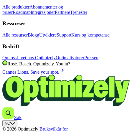
Alle produkter
Abonnementer og
priser
Roadmap
Integrasjoner
Partnere
Tjenester
Ressurser
Alle ressurser
Blogg
Utviklere
Support
Kurs og kompetanse
Bedrift
Om oss
Livet hos Optimizely
Optimalisatorer
Pressen
Rosé. Beach. Optimizely. You in?
chevron_right
Cannes Lions. Save your spot.
Søk
NO
© 2026 Optimizely
Bruksvilkår for