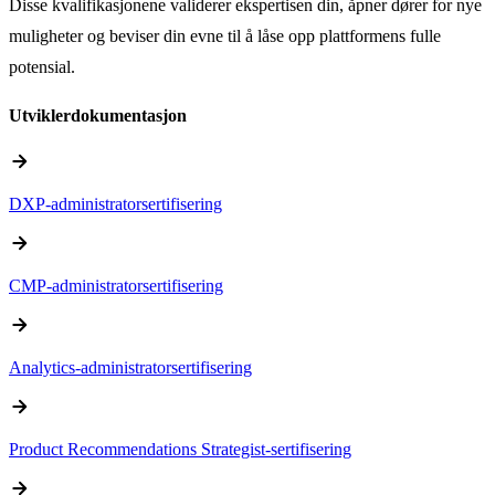
Disse kvalifikasjonene validerer ekspertisen din, åpner dører for nye
muligheter og beviser din evne til å låse opp plattformens fulle
potensial.
Utviklerdokumentasjon
arrow_forward
DXP-administratorsertifisering
arrow_forward
CMP-administratorsertifisering
arrow_forward
Analytics-administratorsertifisering
arrow_forward
Product Recommendations Strategist-sertifisering
arrow_forward