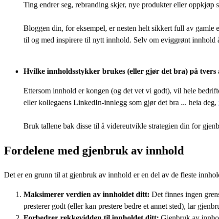
Ting endrer seg, rebranding skjer, nye produkter eller oppkjøp s
Bloggen din, for eksempel, er nesten helt sikkert full av gamle e
til og med inspirere til nytt innhold. Selv om eviggrønt innhold
Hvilke innholdsstykker brukes (eller gjør det bra) på tvers
Ettersom innhold er kongen (og det vet vi godt), vil hele bedri
eller kollegaens LinkedIn-innlegg som gjør det bra ... heia deg,
Bruk tallene bak disse til å videreutvikle strategien din for gje
Fordelene med gjenbruk av innhold
Det er en grunn til at gjenbruk av innhold er en del av de fleste innho
Maksimerer verdien av innholdet ditt:
Det finnes ingen gren
presterer godt (eller kan prestere bedre et annet sted), lar gjenb
Forbedrer rekkevidden til innholdet ditt:
Gjenbruk av innhol