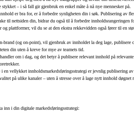
e stykket – i så fall gir gjenbruk en enkel måte å nå nye mennesker på.
nhold er bra for, er å forbedre synligheten din i søk. Publisering av fle
ake til nettsiden din, bidrar du også til å forbedre innholdsrangeringen f
 og plattformer, vil du se at den ekstra rekkevidden også fører til en stø
n-brand (og on-point), vil gjenbruk av innholdet la deg lage, publiser
teten din uten å kreve for mye av teamets tid.
andler om i dag, og det betyr å publisere relevant innhold på relevante
oretrekker.
 i en vellykket innholdsmarkedsføringsstrategi er jevnlig publisering a
alitet på ulike kanaler – uten å stresse over å lage nytt innhold døgnet 
a inn i din digitale markedsføringsstrategi: