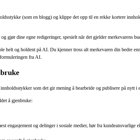
nholdsstykke (som en blogg) og klippe det opp til en rekke kortere innhol
 gjør dine egne redigeringer, spesielt når det gjelder merkevarens bu
ole helt og holdent på AI. Du kjenner tross alt merkevaren din bedre enn 
formuleringen fra AI.
nbruke
 innholdsstykker som det gir mening å bearbeide og publisere på nytt i e
ldet å gjenbruke:
mest engasjement og delinger i sosiale medier, hør fra kundeansvarlig