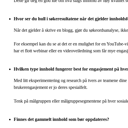
Dette gir deg en god idé om hva slags innhold av høy kvalitet s
Hvor ser du hull i søkeresultatene når det gjelder innholds
Når det gjelder å skrive en blogg, gjør du søkeordsanalyse, ik
For eksempel kan du se at det er en mulighet for en YouTube-vi
har et flott webinar eller en videoveiledning som får mye engasj
Hvilken type innhold fungerer best for engasjement på hve
Med litt eksperimentering og research på tvers av teamene dine v
brukerengasjement er jo deres spesialfelt.
Tenk på målgruppen eller målgruppesegmentene på hver sosiale 
Finnes det gammelt innhold som bør oppdateres?