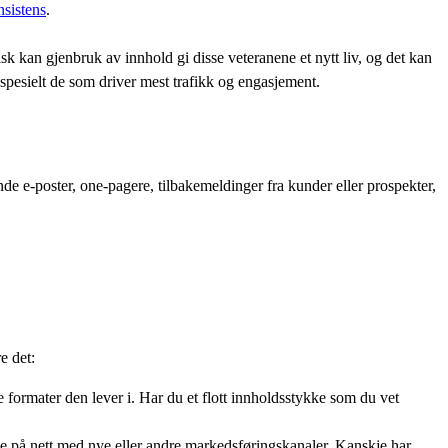
sistens
.
tisk kan gjenbruk av innhold gi disse veteranene et nytt liv, og det kan
 spesielt de som driver mest trafikk og engasjement.
de e-poster, one-pagere, tilbakemeldinger fra kunder eller prospekter,
e det:
 formater den lever i. Har du et flott innholdsstykke som du vet
e på nett med nye eller andre markedsføringskanaler. Kanskje har