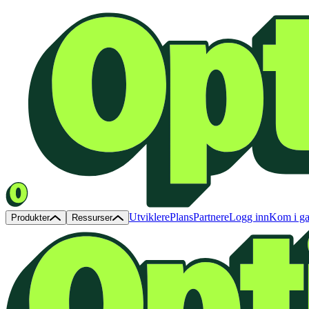
Utviklere
Plans
Partnere
Logg inn
Kom i g
Produkter
Ressurser