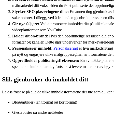
målmarkedet ditt vokst siden du først publiserte det opprinnelig
Styrker SEO-plasseringene dine:
En annen ting gjenbruk av in
søkemotorer. I tillegg, ved å lenke den gjenbrukte ressursen tilb
Gir nye følgere:
Ved å promotere innholdet ditt på ulike kanaler
videoplattformer som YouTube.
Holder alt on-brand:
Hvis den opprinnelige ressursen din er o
formater og kanaler. Dette gjør underverker for merkevareidenti
Personaliserer innhold:
Personalisering
er hva markedsføring h
på nytt og engasjere ulike målgruppesegmenter i formatene de f
Opprettholder publiseringsfrekvensen:
En av nøkkelpilarene
spennende innhold lar deg fortsette å levere materialer av høy kv
Slik gjenbruker du innholdet ditt
La oss først se på alle de ulike innholdsformatene der ute som du kan t
Bloggartikler (langformat og kortformat)
Gjesteposter på andre nettsteder