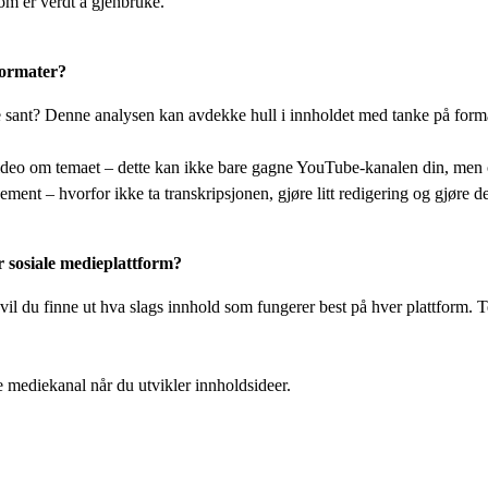
om er verdt å gjenbruke.
formater?
ke sant? Denne analysen kan avdekke hull i innholdet med tanke på form
deo om temaet – dette kan ikke bare gagne YouTube-kanalen din, men og
ement – hvorfor ikke ta transkripsjonen, gjøre litt redigering og gjøre d
r sosiale medieplattform?
il du finne ut hva slags innhold som fungerer best på hver plattform. Tea
mediekanal når du utvikler innholdsideer.