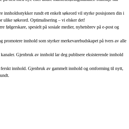
re innholdsstykker rundt ett enkelt søkeord vil styrke posisjonen din i
or ulike søkeord. Optimalisering – vi elsker det!
rre følgerskare, spesielt på sosiale medier, nyhetsbrev på e-post og
e og promotere innhold som styrker merkevarebudskapet på tvers av alle
 kanaler. Gjenbruk av innhold lar deg publisere eksisterende innhold
v ferskt innhold. Gjenbruk av gammelt innhold og omforming til nytt,
rundt.