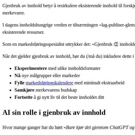
Gjenbruk av innhold betyr å resirkulere eksisterende innhold til forskj
merkevarer.
I dagens innholdshungrige verden er tilnærmingen «lag-publiser-glem» 
eksisterende ressurser.
Som en markedsføringsspesialist uttrykker det: «Gjenbruk 👏 innholde
Når det gjelder gjenbruk av innhold, bør du (/må du) inkludere dette i
Eksperimentere
med ulike innholdsformater
Nå
nye målgrupper eller markeder
Fylle
markedsføringskalendere
med minimalt ekstraarbeid
Samkjøre
merkevarens budskap
Fortsette
å gi nytt liv til det beste innholdet ditt
AI sin rolle i gjenbruk av innhold
Hvor mange ganger har du hørt «
Bare kjør det gjennom ChatGPT og 