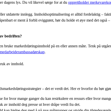
er dagens lys. Du vil likevel sørge for at du
opprettholder merkevarekon
ller utdaterte innlegg. Innholdsoptimalisering er alltid fordelaktig – fak
 åpenbart er ment å forbli eviggrønt, bør du holde et øye med det også –
 av bedriften?
ften bruke markedsføringsinnhold på en eller annen måte. Tenk på utgåen
medarbeiderambassadørskap
.
nbruk av innhold.
ldsmarkedsføringsstrategier – det er verdt det. Her er hvorfor du bør gjør
se for hvor mange ganger du kan resirkulere en ressurs eller hvor mange
ruk av innhold deg presse ut hver dråpe verdi fra det.
d kan hjelpe deg med å nå nye målgrupper og utvide din tilstedeværels