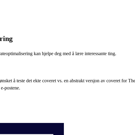
ering
rateoptimalisering kan hjelpe deg med å lære interessante ting.
sket å teste det ekte coveret vs. en abstrakt versjon av coveret for Th
e e-postene.