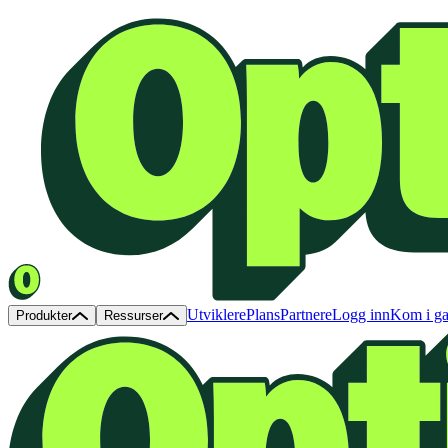
Utviklere
Plans
Partnere
Logg inn
Kom i g
Produkter
Ressurser