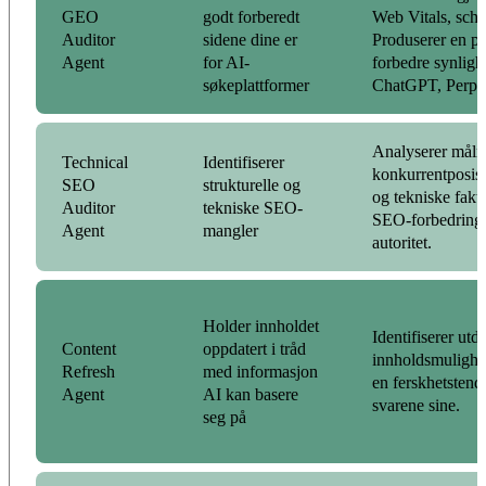
GEO
godt forberedt
Web Vitals, sch
Auditor
sidene dine er
Produserer en pri
Agent
for AI-
forbedre synligh
søkeplattformer
ChatGPT, Perple
Analyserer måln
Technical
Identifiserer
konkurrentposis
SEO
strukturelle og
og tekniske fakto
Auditor
tekniske SEO-
SEO-forbedringe
Agent
mangler
autoritet.
Holder innholdet
Identifiserer utda
Content
oppdatert i tråd
innholdsmulighet
Refresh
med informasjon
en ferskhetstende
Agent
AI kan basere
svarene sine.
seg på