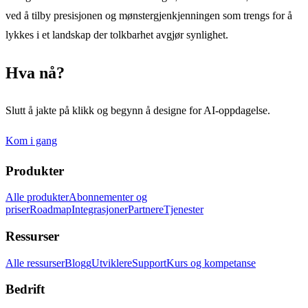
ved å tilby presisjonen og mønstergjenkjenningen som trengs for å
lykkes i et landskap der tolkbarhet avgjør synlighet.
Hva nå?
Slutt å jakte på klikk og begynn å designe for AI-oppdagelse.
Kom i gang
Produkter
Alle produkter
Abonnementer og
priser
Roadmap
Integrasjoner
Partnere
Tjenester
Ressurser
Alle ressurser
Blogg
Utviklere
Support
Kurs og kompetanse
Bedrift