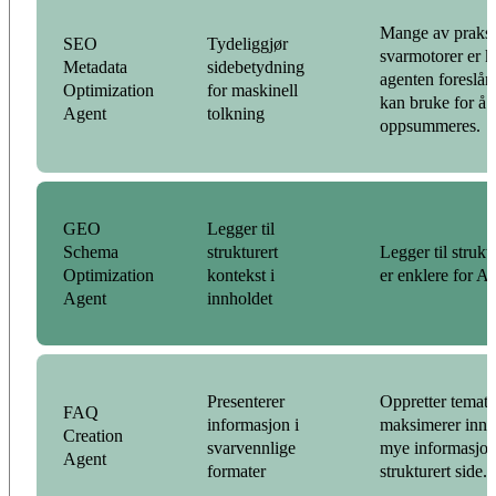
Mange av praksi
SEO
Tydeliggjør
svarmotorer er k
Metadata
sidebetydning
agenten foreslår t
Optimization
for maskinell
kan bruke for å 
Agent
tolkning
oppsummeres.
GEO
Legger til
Schema
strukturert
Legger til strukt
Optimization
kontekst i
er enklere for AI
Agent
innholdet
Presenterer
Oppretter temat
FAQ
informasjon i
maksimerer innh
Creation
svarvennlige
mye informasjon
Agent
formater
strukturert side.