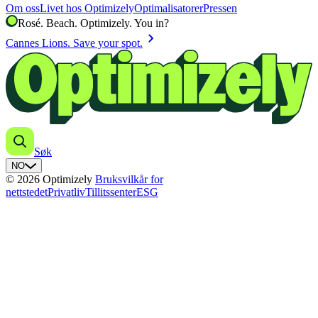
Om oss
Livet hos Optimizely
Optimalisatorer
Pressen
Rosé. Beach. Optimizely. You in?
chevron_right
Cannes Lions. Save your spot.
Søk
NO
© 2026 Optimizely
Bruksvilkår for
nettstedet
Privatliv
Tillitssenter
ESG