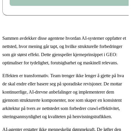
Sammen avdekker disse agentene hvordan AI-systemer oppfatter et
nettsted, hvor mening går tapt, og hvilke strukturelle forbedringer
som gir størst effekt. Dette gjenspeiler kjerneprinsippet i GEO:
optimaliser for tydelighet, forutsigbarhet og maskinell relevans.
Effekten er transformativ. Team trenger ikke lenger å gjette på hva
de skal endre eller basere seg på sporadiske revisjoner. De mottar
kontinuerlige, AI-drevne anbefalinger og implementerer dem
gjennom strukturerte komponenter, noe som skaper en konsistent
arkitektur på tvers av nettstedet som forbedrer crawl-effektivitet,
siteringsannsynlighet og kvaliteten på henvisningstrafikken.
AI-agenter erstatter ikke menneskelig dømmekraft. De løfter den