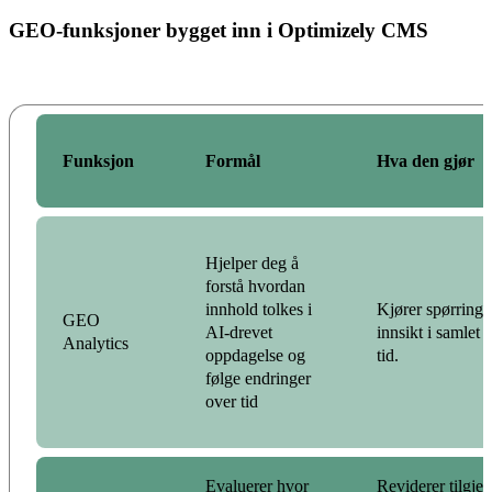
GEO-funksjoner bygget inn i Optimizely CMS
Funksjon
Formål
Hva den gjør
Hjelper deg å
forstå hvordan
innhold tolkes i
Kjører spørringe
GEO
AI-drevet
innsikt i samlet 
Analytics
oppdagelse og
tid.
følge endringer
over tid
Evaluerer hvor
Reviderer tilgje