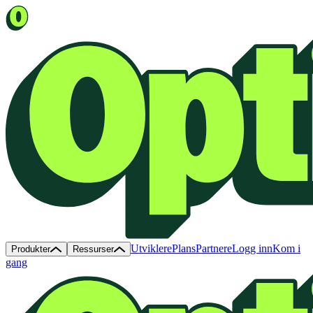
Utviklere
Plans
Partnere
Logg inn
Kom i
Produkter
Ressurser
gang