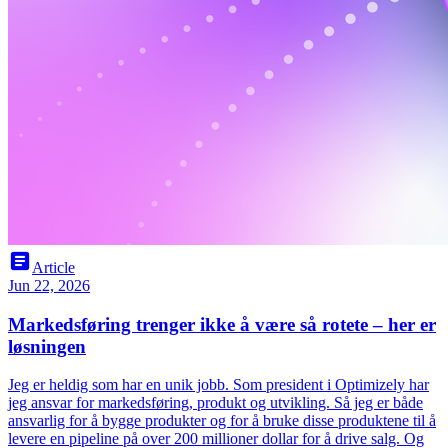
article
Article
Jun 22, 2026
Markedsføring trenger ikke å være så rotete – her er
løsningen
Jeg er heldig som har en unik jobb. Som president i Optimizely har
jeg ansvar for markedsføring, produkt og utvikling. Så jeg er både
ansvarlig for å bygge produkter og for å bruke disse produktene til å
levere en pipeline på over 200 millioner dollar for å drive salg. Og