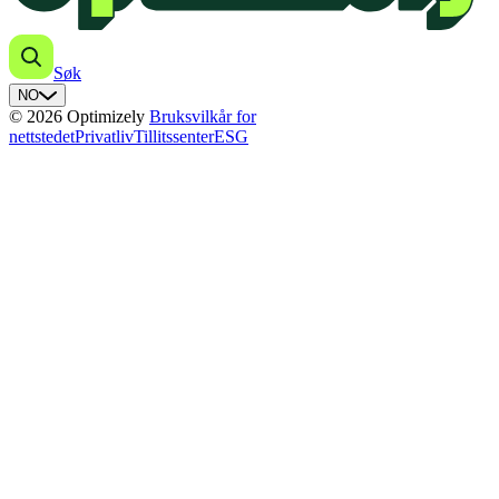
Søk
NO
© 2026 Optimizely
Bruksvilkår for
nettstedet
Privatliv
Tillitssenter
ESG