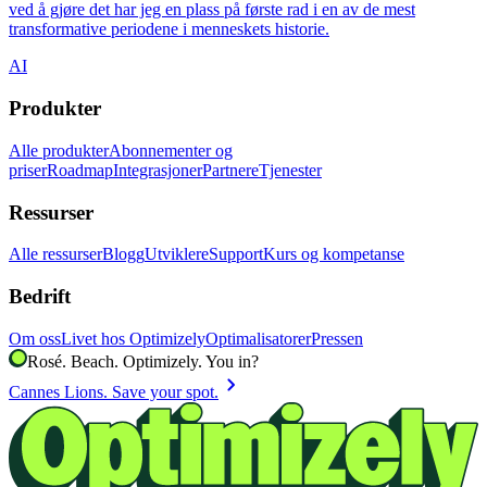
ved å gjøre det har jeg en plass på første rad i en av de mest
transformative periodene i menneskets historie.
AI
Produkter
Alle produkter
Abonnementer og
priser
Roadmap
Integrasjoner
Partnere
Tjenester
Ressurser
Alle ressurser
Blogg
Utviklere
Support
Kurs og kompetanse
Bedrift
Om oss
Livet hos Optimizely
Optimalisatorer
Pressen
Rosé. Beach. Optimizely. You in?
chevron_right
Cannes Lions. Save your spot.