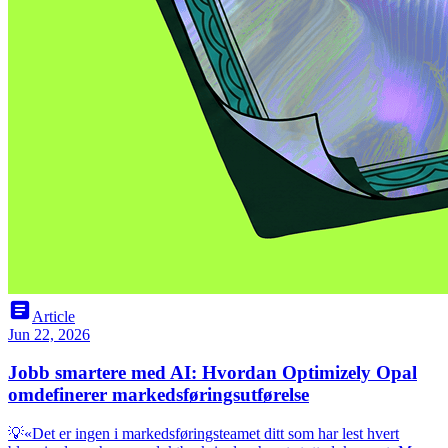
article
Article
Jun 22, 2026
Jobb smartere med AI: Hvordan Optimizely Opal
omdefinerer markedsføringsutførelse
💡«Det er ingen i markedsføringsteamet ditt som har lest hvert