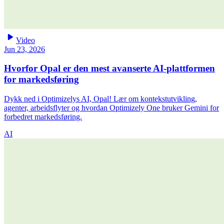
play_arrow
Video
Jun 23, 2026
Hvorfor Opal er den mest avanserte AI-plattformen
for markedsføring
Dykk ned i Optimizelys AI, Opal! Lær om kontekstutvikling,
agenter, arbeidsflyter og hvordan Optimizely One bruker Gemini for
forbedret markedsføring.
AI