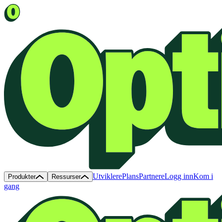
Utviklere
Plans
Partnere
Logg inn
Kom i
Produkter
Ressurser
gang