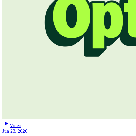
play_arrow
Video
Jun 23, 2026