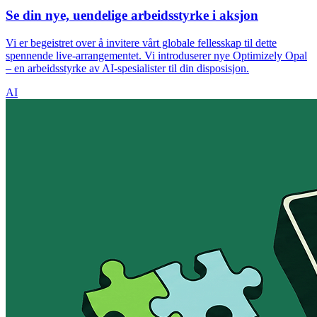
Se din nye, uendelige arbeidsstyrke i aksjon
Vi er begeistret over å invitere vårt globale fellesskap til dette
spennende live-arrangementet. Vi introduserer nye Optimizely Opal
– en arbeidsstyrke av AI-spesialister til din disposisjon.
AI