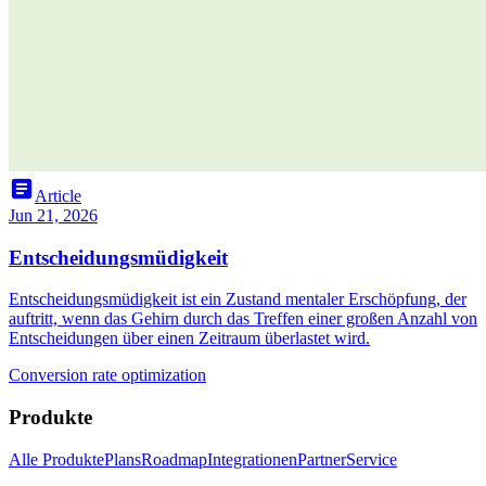
article
Article
Jun 21, 2026
Entscheidungsmüdigkeit
Entscheidungsmüdigkeit ist ein Zustand mentaler Erschöpfung, der
auftritt, wenn das Gehirn durch das Treffen einer großen Anzahl von
Entscheidungen über einen Zeitraum überlastet wird.
Conversion rate optimization
Produkte
Alle Produkte
Plans
Roadmap
Integrationen
Partner
Service