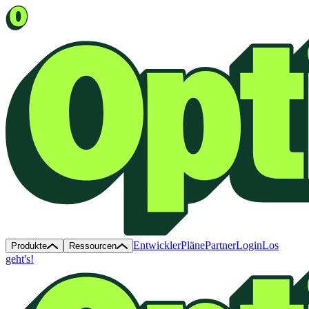
Entwickler
Pläne
Partner
Login
Los
Produkte
Ressourcen
geht's!