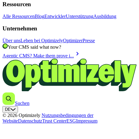
Ressourcen
Alle Ressourcen
Blog
Entwickler
Unterstützung
Ausbildung
Unternehmen
Über uns
Leben bei Optimizely
Optimizer
Presse
Your CMS said what now?
chevron_right
Agentic CMS? Make them prove i...
Suchen
DE
© 2026 Optimizely
Nutzungsbedingungen der
Website
Datenschutz
Trust Center
ESG
Impressum